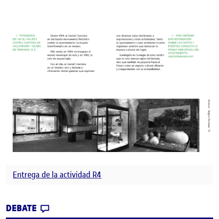
Entrega de la actividad R4
CONTRIBUTION
0
EN PEC4. ¡VAMOS AL INTERIOR DE LA PUB
DEBATE