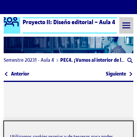
Logo Ágora
Proyecto II: Diseño editorial – Aula 4
Saltar al contenido
Semestre 20231 - Aula 4
PEC4. ¡Vamos al interior de la publicación!
Navegación de entradas
: RETO 4: ¡Vamos al interior de la publicación!
: PEC
Anterior
Siguiente
Publicado por
Utilizamos
cookies
propias y de terceros para poder