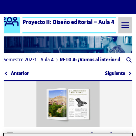
Logo Ágora
Proyecto II: Diseño editorial – Aula 4
Saltar al contenido
Semestre 20231 - Aula 4
RETO 4: ¡Vamos al interior de la publicación!
Navegación de entradas
: PEC3. ¡Ponle cara a tu publicación, diseña una p
: PEC
Anterior
Siguiente
Publicado por