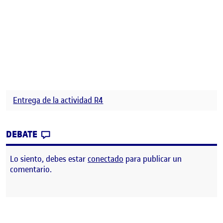
Entrega de la actividad R4
CONTRIBUTION
0
EN RETO 4: ¡VAMOS AL INTERIOR DE LA P
DEBATE
Lo siento, debes estar
conectado
para publicar un
comentario.