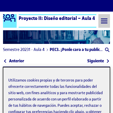
Logo Ágora
Proyecto II: Diseño editorial – Aula 4
Saltar al contenido
Semestre 20231 - Aula 4
PEC3. ¡Ponle cara a tu publicación, diseña una portada!
Navegación de entradas
: 3. ¡Ponle cara a tu publicación, diseña una porta
: RET
Anterior
Siguiente
Utilizamos
cookies
propias y de terceros para poder
ofrecerte correctamente todas las funcionalidades del
sitio web, con fines analíticos y para mostrarte publicidad
personalizada de acuerdo con un perfil elaborado a partir
de tus hábitos de navegación. Puedes aceptar, rechazar o
Publicado por
configurar tus preferencias haciendo clic abajo, u obtener