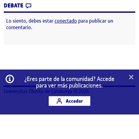
CONTRIBUTION
0
EN PEC3. ¡PONLE CARA A TU PUBLICACIÓN
DEBATE
Lo siento, debes estar
conectado
para publicar un
comentario.
×
Información
¿Eres parte de la comunidad? Accede
para ver más publicaciones.
Universitat Oberta de Catalunya © 2026
Acceder
Este es un espacio de trabajo personal de un/a
estudiante de la Universitat Oberta de Catalunya.
Cualquier contenido publicado en este espacio es