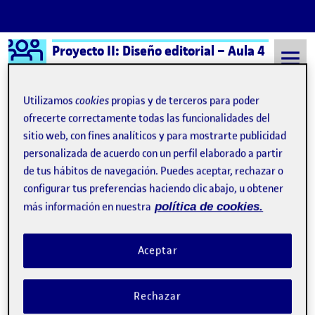
Logo Ágora
Proyecto II: Diseño editorial – Aula 4
Saltar al contenido
Utilizamos
cookies
propias y de terceros para poder
ofrecerte correctamente todas las funcionalidades del
sitio web, con fines analíticos y para mostrarte publicidad
Semestre 20231 - Aula 4
8 Diciembre, 2023
personalizada de acuerdo con un perfil elaborado a partir
8 Diciembre, 2023
de tus hábitos de navegación. Puedes aceptar, rechazar o
configurar tus preferencias haciendo clic abajo, u obtener
más información en nuestra
política de cookies.
PEC4. ¡Vamos al interior de la publicación!
Publicado por
Publicado por
Saioa Lopez Casquete
Visibilidad:
Fecha de publicación
4 enero, 2024 2:34 pm
en PEC4. ¡Vamos al interior de la pub
Pública
-
8 Dic 2023
-
comentario
Aceptar
Rechazar