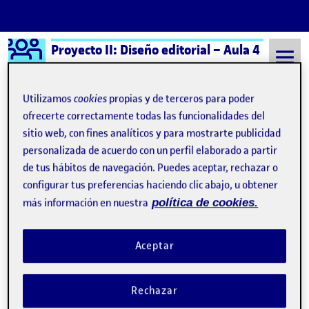
Logo Ágora
Proyecto II: Diseño editorial – Aula 4
Saltar al contenido
Utilizamos
cookies
propias y de terceros para poder
ofrecerte correctamente todas las funcionalidades del
sitio web, con fines analíticos y para mostrarte publicidad
Semestre 20231 - Aula 4
8 Septiembre, 2021
personalizada de acuerdo con un perfil elaborado a partir
8 Septiembre, 2021
de tus hábitos de navegación. Puedes aceptar, rechazar o
configurar tus preferencias haciendo clic abajo, u obtener
más información en nuestra
política de cookies.
¡Bienvenidos y bienvenidas!
Publicado por
Publicado por
Folio
Visibilidad:
Fecha de publicación
15 septiembre, 2022 3:41 pm
Pública
-
8 Sep 2021
Aceptar
Rechazar