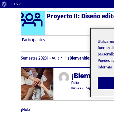
Acerca de WordPress
+ Folio
Logo Ágora
Proyecto II: Diseño edit
Saltar al contenido
Participantes
Utilizam
funcionali
personali
Semestre 20231 - Aula 4
¡Bienvenidos y bienvenid
Puedes ac
informaci
¡Bienvenidos
Publicado por
Publicado por
Folio
Visibilidad:
Fecha de publicación
15 septiemb
Pública
-
8 Sep 2021
¡Hola!