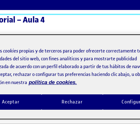
orial – Aula 4
ActiFolios
Ay
os
cookies
propias y de terceros para poder ofrecerte correctamente t
dades del sitio web, con fines analíticos y para mostrarte publicidad
zada de acuerdo con un perfil elaborado a partir de tus hábitos de na
as!
eptar, rechazar o configurar tus preferencias haciendo clic abajo, u 
ón en nuestra
política de cookies.
 y bienvenidas!
Aceptar
Rechazar
Configu
re, 2022 3:41 pm